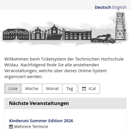
Zum
Deutsch
English
Haupt-
Technische
Inhalt
springen
Hochschule
Wildau
Willkommen beim Ticketsystem der Technischen Hochschule
Wildau. Nachfolgend finde Sie alle anstehenden
Veranstaltungen, welche über dieses Online-System
organisiert werden.
Liste
Woche
Monat
Tag
iCal
Nächste Veranstaltungen
Kinderuni Summer Edition 2026
Mehrere Termine